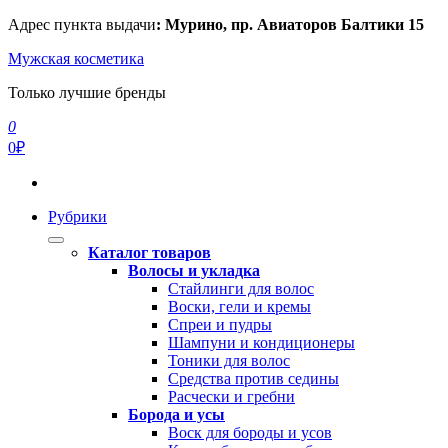
Перейти
Адрес пункта выдачи
: Мурино, пр. Авиаторов Балтики 15
к
Мужская косметика
содержимому
Только лучшие бренды
0
0₽
Рубрики
Каталог товаров
Волосы и укладка
Стайлинги для волос
Воски, гели и кремы
Спреи и пудры
Шампуни и кондиционеры
Тоники для волос
Средства против седины
Расчески и гребни
Борода и усы
Воск для бороды и усов