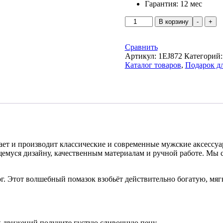
Гарантия:
12 мес
Количество
В корзину
-
+
товара
Помазок
Edwin
Сравнить
Jagger
Артикул:
1EJ872
Категорий
1EJ872
Каталог товаров
,
Подарок д
темно-
коричневый
барсучий
ворс
вает и производит классические и современные мужские аксессуа
емуся дизайну, качественным материалам и ручной работе. Мы
. Этот волшебный помазок взобьёт действительно богатую, мяг
х движений получите густую сливочную пену.