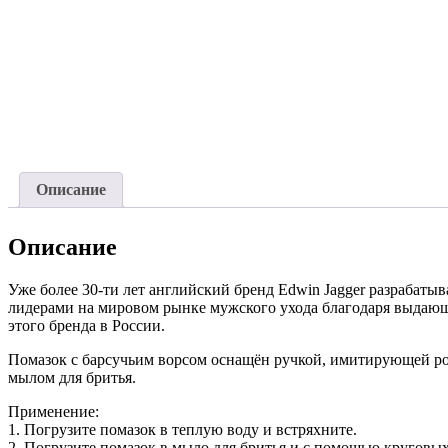
Описание
Описание
Уже более 30-ти лет английский бренд Edwin Jagger разрабаты
лидерами на мировом рынке мужского ухода благодаря выдающ
этого бренда в России.
Помазок с барсучьим ворсом оснащён ручкой, имитирующей рог
мылом для бритья.
Применение:
1. Погрузите помазок в теплую воду и встряхните.
2. Погрузите помазок в мыло для бритья и с помощью круговы