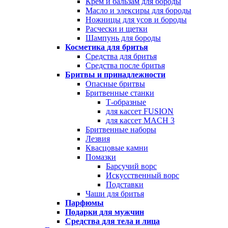
Крем и бальзам для бороды
Масло и элексиры для бороды
Ножницы для усов и бороды
Расчески и щетки
Шампунь для бороды
Косметика для бритья
Средства для бритья
Средства после бритья
Бритвы и принадлежности
Опасные бритвы
Бритвенные станки
Т-образные
для кассет FUSION
для кассет MACH 3
Бритвенные наборы
Лезвия
Квасцовые камни
Помазки
Барсучий ворс
Искусственный ворс
Подставки
Чаши для бритья
Парфюмы
Подарки для мужчин
Средства для тела и лица