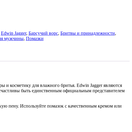
:
Edwin Jagger
,
Барсучий ворс
,
Бритвы и принадлежности
,
ля мужчины
,
Помазки
ры и косметику для влажного бритья. Edwin Jagger являются
 счастливы быть единственным официальным представителем
кую пену. Используйте помазок с качественным кремом или