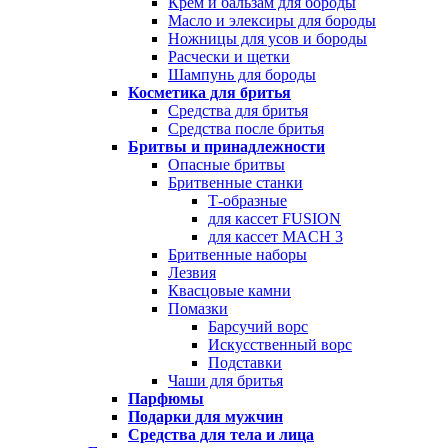
Крем и бальзам для бороды
Масло и элексиры для бороды
Ножницы для усов и бороды
Расчески и щетки
Шампунь для бороды
Косметика для бритья
Средства для бритья
Средства после бритья
Бритвы и принадлежности
Опасные бритвы
Бритвенные станки
Т-образные
для кассет FUSION
для кассет MACH 3
Бритвенные наборы
Лезвия
Квасцовые камни
Помазки
Барсучий ворс
Искусственный ворс
Подставки
Чаши для бритья
Парфюмы
Подарки для мужчин
Средства для тела и лица