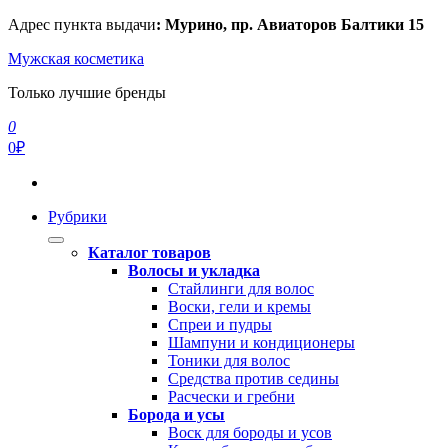
Перейти
Адрес пункта выдачи
: Мурино, пр. Авиаторов Балтики 15
к
Мужская косметика
содержимому
Только лучшие бренды
0
0₽
Рубрики
Каталог товаров
Волосы и укладка
Стайлинги для волос
Воски, гели и кремы
Спреи и пудры
Шампуни и кондиционеры
Тоники для волос
Средства против седины
Расчески и гребни
Борода и усы
Воск для бороды и усов