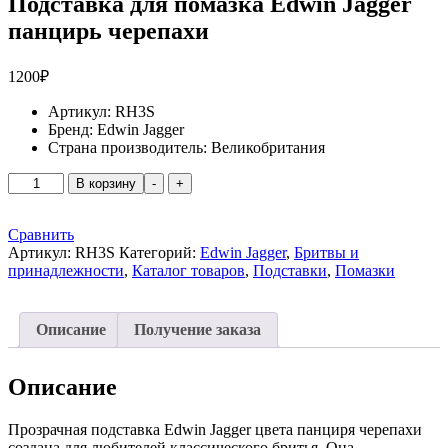
Подставка для помазка Edwin Jagger
панцирь черепахи
1200
₽
Артикул:
RH3S
Бренд:
Edwin Jagger
Страна производитель:
Великобритания
Количество
В корзину
-
+
товара
Подставка
для
Сравнить
помазка
Артикул:
RH3S
Категорий:
Edwin Jagger
,
Бритвы и
Edwin
принадлежности
,
Каталог товаров
,
Подставки
,
Помазки
Jagger
панцирь
черепахи
Описание
Получение заказа
Описание
Прозрачная подставка Edwin Jagger цвета панциря черепахи
создана для любителей классического бритья. Она