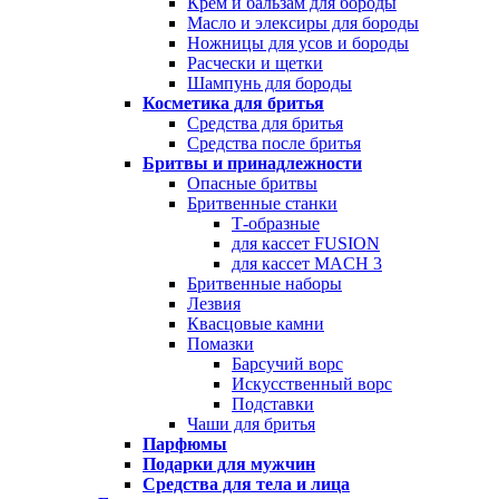
Крем и бальзам для бороды
Масло и элексиры для бороды
Ножницы для усов и бороды
Расчески и щетки
Шампунь для бороды
Косметика для бритья
Средства для бритья
Средства после бритья
Бритвы и принадлежности
Опасные бритвы
Бритвенные станки
Т-образные
для кассет FUSION
для кассет MACH 3
Бритвенные наборы
Лезвия
Квасцовые камни
Помазки
Барсучий ворс
Искусственный ворс
Подставки
Чаши для бритья
Парфюмы
Подарки для мужчин
Средства для тела и лица