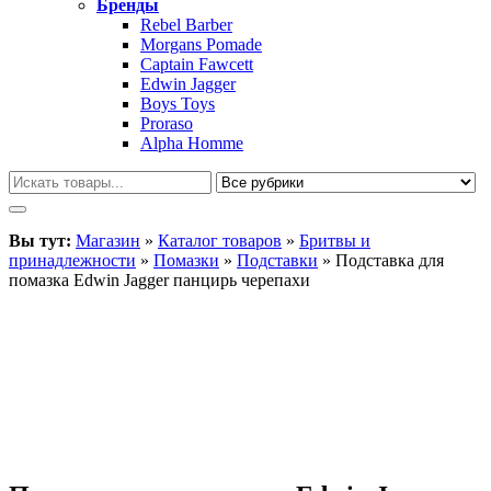
Бренды
Rebel Barber
Morgans Pomade
Captain Fawcett
Edwin Jagger
Boys Toys
Proraso
Alpha Homme
Вы тут:
Магазин
»
Каталог товаров
»
Бритвы и
принадлежности
»
Помазки
»
Подставки
»
Подставка для
помазка Edwin Jagger панцирь черепахи