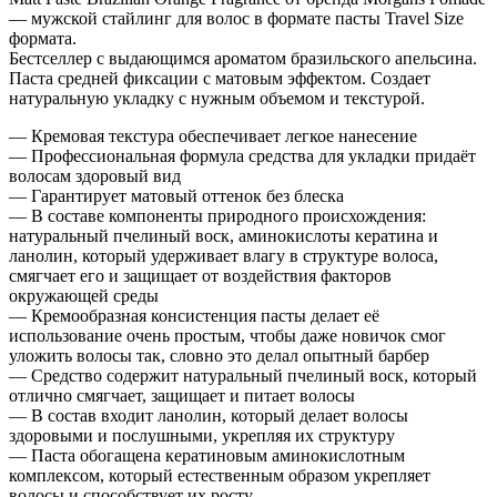
— мужской стайлинг для волос в формате пасты Travel Size
формата.
Бестселлер с выдающимся ароматом бразильского апельсина.
Паста средней фиксации с матовым эффектом. Создает
натуральную укладку с нужным объемом и текстурой.
— Кремовая текстура обеспечивает легкое нанесение
— Профессиональная формула средства для укладки придаёт
волосам здоровый вид
— Гарантирует матовый оттенок без блеска
— В составе компоненты природного происхождения:
натуральный пчелиный воск, аминокислоты кератина и
ланолин, который удерживает влагу в структуре волоса,
смягчает его и защищает от воздействия факторов
окружающей среды
— Кремообразная консистенция пасты делает её
использование очень простым, чтобы даже новичок смог
уложить волосы так, словно это делал опытный барбер
— Средство содержит натуральный пчелиный воск, который
отлично смягчает, защищает и питает волосы
— В состав входит ланолин, который делает волосы
здоровыми и послушными, укрепляя их структуру
— Паста обогащена кератиновым аминокислотным
комплексом, который естественным образом укрепляет
волосы и способствует их росту