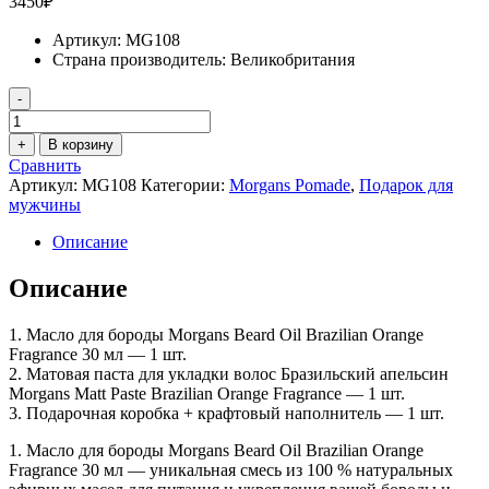
3450
₽
Артикул:
MG108
Страна производитель:
Великобритания
-
Количество
товара
+
В корзину
Подарочный
Сравнить
набор
Артикул:
MG108
Категории:
Morgans Pomade
,
Подарок для
матовая
мужчины
паста
30
Описание
мл
+
Описание
масло
для
1. Масло для бороды Morgans Beard Oil Brazilian Orange
бороды
Fragrance 30 мл — 1 шт.
бразильский
2. Матовая паста для укладки волос Бразильский апельсин
апельсин
Morgans Matt Paste Brazilian Orange Fragrance — 1 шт.
30
3. Подарочная коробка + крафтовый наполнитель — 1 шт.
мл
Morgans
1. Масло для бороды Morgans Beard Oil Brazilian Orange
Fragrance 30 мл — уникальная смесь из 100 % натуральных