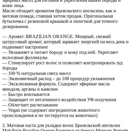
эфирных масел для питания и укрепления вашей бороды и
кожи лица.
Масло обладает ароматом бразильского апельсина, как и
матовая помада, ставшая хитом продаж. Оригинальная
бутылочка с резиновой крышкой и пипеткой для точного
дозирования.
— Аромат: BRAZILIAN ORANGE. Мощный, свежий
цитрусовый аромат, который заряжает энергией на весь день и
поднимает настроение
— Увлажняет и питает бороду и кожу под ней. Укрепляет
волосяные фолликулы
— Стимулирует рост волос и позволяет контролировать зуд
бороды
— 100 % натуральная смесь масел
— Экономичный расход – до 108 процедур увлажнения
— Эксклюзивная формула. Содержит эфирные масла
миндаля, арганы и камелии
— Быстро впитывается
— Защищает от негативного воздействия УФ-излучения
— Облегчает расчесывание
— Vegan (не содержит ингредиентов животного
происхождения и не тестируется на животных)
2. Матовая паста для укладки волос Бразильский апельсин
Matt Paste Brazilian Orange Fragrance от бренда Morgans Pomade