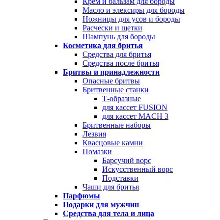
Крем и бальзам для бороды
Масло и элексиры для бороды
Ножницы для усов и бороды
Расчески и щетки
Шампунь для бороды
Косметика для бритья
Средства для бритья
Средства после бритья
Бритвы и принадлежности
Опасные бритвы
Бритвенные станки
Т-образные
для кассет FUSION
для кассет MACH 3
Бритвенные наборы
Лезвия
Квасцовые камни
Помазки
Барсучий ворс
Искусственный ворс
Подставки
Чаши для бритья
Парфюмы
Подарки для мужчин
Средства для тела и лица