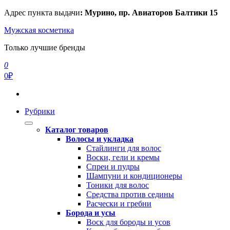
Перейти
Адрес пункта выдачи
: Мурино, пр. Авиаторов Балтики 15
к
Мужская косметика
содержимому
Только лучшие бренды
0
0₽
Рубрики
Каталог товаров
Волосы и укладка
Стайлинги для волос
Воски, гели и кремы
Спреи и пудры
Шампуни и кондиционеры
Тоники для волос
Средства против седины
Расчески и гребни
Борода и усы
Воск для бороды и усов