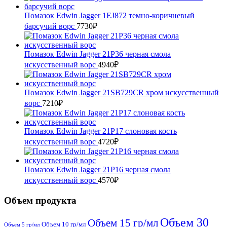
Помазок Edwin Jagger 1EJ872 темно-коричневый
барсучий ворс
7730
₽
Помазок Edwin Jagger 21P36 черная смола
искусственный ворс
4940
₽
Помазок Edwin Jagger 21SB729CR хром искусственный
ворс
7210
₽
Помазок Edwin Jagger 21P17 слоновая кость
искусственный ворc
4720
₽
Помазок Edwin Jagger 21P16 черная смола
искусственный ворс
4570
₽
Объем продукта
Объем 30
Объем 15 гр/мл
Объем 10 гр/мл
Объем 5 гр/мл