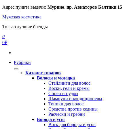
Перейти
Адрес пункта выдачи
: Мурино, пр. Авиаторов Балтики 15
к
Мужская косметика
содержимому
Только лучшие бренды
0
0₽
Рубрики
Каталог товаров
Волосы и укладка
Стайлинги для волос
Воски, гели и кремы
Спреи и пудры
Шампуни и кондиционеры
Тоники для волос
Средства против седины
Расчески и гребни
Борода и усы
Воск для бороды и усов