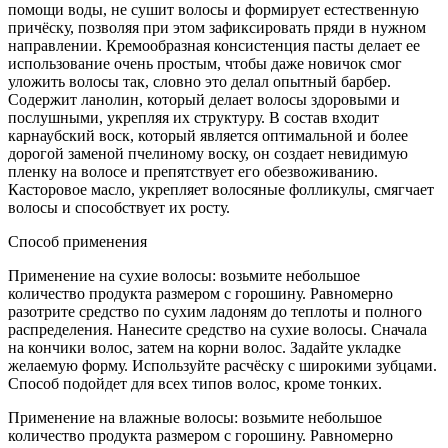
помощи воды, не сушит волосы и формирует естественную
причёску, позволяя при этом зафиксировать пряди в нужном
направлении. Кремообразная консистенция пасты делает ее
использование очень простым, чтобы даже новичок смог
уложить волосы так, словно это делал опытный барбер.
Содержит ланолин, который делает волосы здоровыми и
послушными, укрепляя их структуру. В состав входит
карнаубский воск, который является оптимальной и более
дорогой заменой пчелиному воску, он создает невидимую
пленку на волосе и препятствует его обезвоживанию.
Касторовое масло, укрепляет волосяные фолликулы, смягчает
волосы и способствует их росту.
Способ применения
Применение на сухие волосы: возьмите небольшое
количество продукта размером с горошину. Равномерно
разотрите средство по сухим ладоням до теплоты и полного
распределения. Нанесите средство на сухие волосы. Сначала
на кончики волос, затем на корни волос. Задайте укладке
желаемую форму. Используйте расчёску с широкими зубцами.
Способ подойдет для всех типов волос, кроме тонких.
Применение на влажные волосы: возьмите небольшое
количество продукта размером с горошину. Равномерно