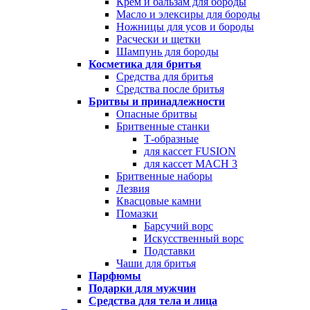
Крем и бальзам для бороды
Масло и элексиры для бороды
Ножницы для усов и бороды
Расчески и щетки
Шампунь для бороды
Косметика для бритья
Средства для бритья
Средства после бритья
Бритвы и принадлежности
Опасные бритвы
Бритвенные станки
Т-образные
для кассет FUSION
для кассет MACH 3
Бритвенные наборы
Лезвия
Квасцовые камни
Помазки
Барсучий ворс
Искусственный ворс
Подставки
Чаши для бритья
Парфюмы
Подарки для мужчин
Средства для тела и лица