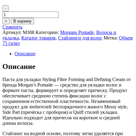
-
Количество
товара
+
В корзину
Паста
Сравнить
для
Артикул:
M308
Категории:
Morgans Pomade
,
Волосы и
укладки
укладка
,
Каталог товаров
,
Стайлинги для волос
Метка:
Объем
Morgans
75 гр/мл
Styling
Fibre
Описание
75
мл
Описание
Паста для укладки Styling Fibre Forming and Defining Cream от
бренда Morgan’s Pomade — средство для укладки волос в
формате пасты, формирует и определяет прическу. Продукт
обеспечивает среднюю степень фиксации волос с
сохранением естественной пластичности. Незаменимый
продукт для любителей беспорядочного живого Messy style,
Side Part (причёска с пробором) и Quiff стилей укладки.
Идеально подходит для причесок на короткие и средней
длины волосы.
Стайлинг на водной основе, поэтому легко удаляется при