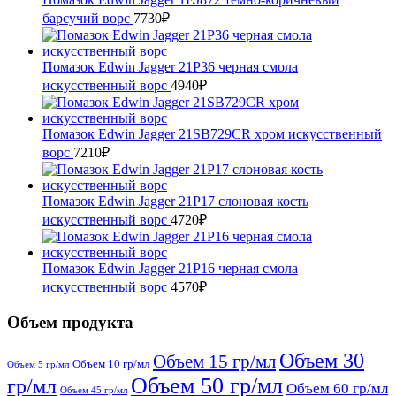
барсучий ворс
7730
₽
Помазок Edwin Jagger 21P36 черная смола
искусственный ворс
4940
₽
Помазок Edwin Jagger 21SB729CR хром искусственный
ворс
7210
₽
Помазок Edwin Jagger 21P17 слоновая кость
искусственный ворc
4720
₽
Помазок Edwin Jagger 21P16 черная смола
искусственный ворс
4570
₽
Объем продукта
Объем 30
Объем 15 гр/мл
Объем 10 гр/мл
Объем 5 гр/мл
Объем 50 гр/мл
гр/мл
Объем 60 гр/мл
Объем 45 гр/мл