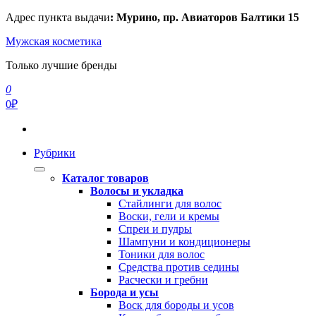
Перейти
Адрес пункта выдачи
: Мурино, пр. Авиаторов Балтики 15
к
Мужская косметика
содержимому
Только лучшие бренды
0
0₽
Рубрики
Каталог товаров
Волосы и укладка
Стайлинги для волос
Воски, гели и кремы
Спреи и пудры
Шампуни и кондиционеры
Тоники для волос
Средства против седины
Расчески и гребни
Борода и усы
Воск для бороды и усов