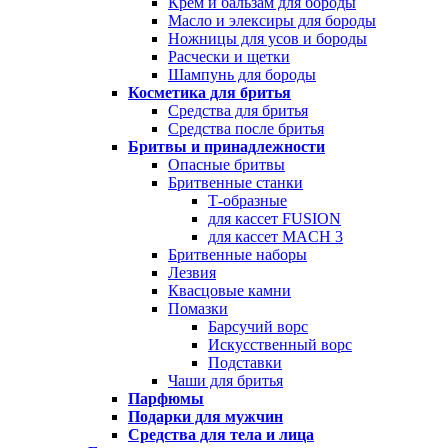
Крем и бальзам для бороды
Масло и элексиры для бороды
Ножницы для усов и бороды
Расчески и щетки
Шампунь для бороды
Косметика для бритья
Средства для бритья
Средства после бритья
Бритвы и принадлежности
Опасные бритвы
Бритвенные станки
Т-образные
для кассет FUSION
для кассет MACH 3
Бритвенные наборы
Лезвия
Квасцовые камни
Помазки
Барсучий ворс
Искусственный ворс
Подставки
Чаши для бритья
Парфюмы
Подарки для мужчин
Средства для тела и лица