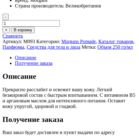
Бренд:
Morgans
Страна производитель:
Великобритания
-
Количество
товара
+
В корзину
Лосьон
Сравнить
для
Артикул:
M093
Категории:
Morgans Pomade
,
Каталог товаров
,
тела
Парфюмы
,
Средства для тела и лица
Метка:
Объем 250 гр/мл
Morgans
250
Описание
мл
Получение заказа
Описание
Прекрасно расслабит и освежит вашу кожу. Легкий
безжировой состав с быстрым впитыванием. С витамином B5
и аргановым маслом для интенсивного питания. Оставит
кожу упругой, здоровой и гладкой.
Получение заказа
Ваш заказ будет доставлен в пункт выдачи по адресу