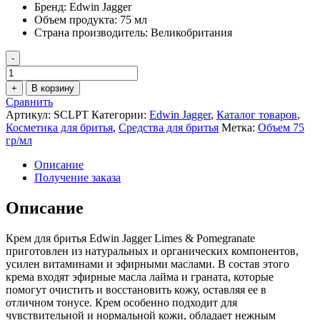
Бренд:
Edwin Jagger
Объем продукта:
75 мл
Страна производитель:
Великобритания
-
Количество
товара
+
В корзину
Крем
Сравнить
для
Артикул:
SCLPT
Категории:
Edwin Jagger
,
Каталог товаров
,
бритья
Косметика для бритья
,
Средства для бритья
Метка:
Объем 75
Edwin
гр/мл
Jagger
Limes
Описание
&
Получение заказа
Pomegranate
75
Описание
мл
Крем для бритья Edwin Jagger Limes & Pomegranate
приготовлен из натуральных и органических компонентов,
усилен витаминами и эфирными маслами. В состав этого
крема входят эфирные масла лайма и граната, которые
помогут очистить и восстановить кожу, оставляя ее в
отличном тонусе. Крем особенно подходит для
чувствительной и нормальной кожи, обладает нежным