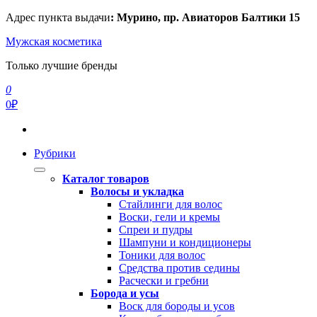
Перейти
Адрес пункта выдачи
: Мурино, пр. Авиаторов Балтики 15
к
Мужская косметика
содержимому
Только лучшие бренды
0
0₽
Рубрики
Каталог товаров
Волосы и укладка
Стайлинги для волос
Воски, гели и кремы
Спреи и пудры
Шампуни и кондиционеры
Тоники для волос
Средства против седины
Расчески и гребни
Борода и усы
Воск для бороды и усов