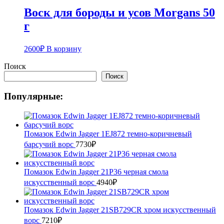
Воск для бороды и усов Morgans 50
г
2600
₽
В корзину
Поиск
Поиск
Популярные:
Помазок Edwin Jagger 1EJ872 темно-коричневый
барсучий ворс
7730
₽
Помазок Edwin Jagger 21P36 черная смола
искусственный ворс
4940
₽
Помазок Edwin Jagger 21SB729CR хром искусственный
ворс
7210
₽