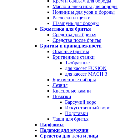
Крем и бальзам для бороды
Масло и элексиры для бороды
Ножницы для усов и бороды
Расчески и щетки
Шампунь для бороды
Косметика для бритья
Средства для бритья
Средства после бритья
Бритвы и принадлежности
Опасные бритвы
Бритвенные станки
Т-образные
для кассет FUSION
для кассет MACH 3
Бритвенные наборы
Лезвия
Квасцовые камни
Помазки
Барсучий ворс
Искусственный ворс
Подставки
Чаши для бритья
Парфюмы
Подарки для мужчин
Средства для тела и лица