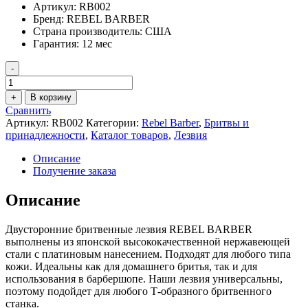
Артикул:
RB002
Бренд:
REBEL BARBER
Страна производитель:
США
Гарантия:
12 мес
-
Количество
товара
+
В корзину
Классические
Сравнить
сменные
Артикул:
RB002
Категории:
Rebel Barber
,
Бритвы и
лезвия
принадлежности
,
Каталог товаров
,
Лезвия
REBEL
BARBER
Описание
Double
Получение заказа
Edge
Blade
Описание
100
шт.
Двусторонние бритвенные лезвия REBEL BARBER
выполнены из японской высококачественной нержавеющей
стали с платиновым нанесением. Подходят для любого типа
кожи. Идеальны как для домашнего бритья, так и для
использования в барбершопе. Наши лезвия универсальны,
поэтому подойдет для любого Т-образного бритвенного
станка.