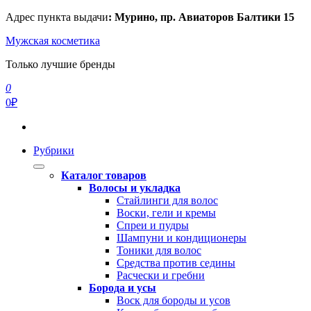
Перейти
Адрес пункта выдачи
: Мурино, пр. Авиаторов Балтики 15
к
Мужская косметика
содержимому
Только лучшие бренды
0
0₽
Рубрики
Каталог товаров
Волосы и укладка
Стайлинги для волос
Воски, гели и кремы
Спреи и пудры
Шампуни и кондиционеры
Тоники для волос
Средства против седины
Расчески и гребни
Борода и усы
Воск для бороды и усов