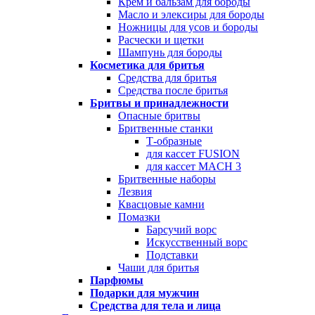
Крем и бальзам для бороды
Масло и элексиры для бороды
Ножницы для усов и бороды
Расчески и щетки
Шампунь для бороды
Косметика для бритья
Средства для бритья
Средства после бритья
Бритвы и принадлежности
Опасные бритвы
Бритвенные станки
Т-образные
для кассет FUSION
для кассет MACH 3
Бритвенные наборы
Лезвия
Квасцовые камни
Помазки
Барсучий ворс
Искусственный ворс
Подставки
Чаши для бритья
Парфюмы
Подарки для мужчин
Средства для тела и лица