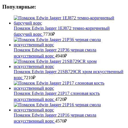
Популярные:
Помазок Edwin Jagger 1EJ872 темно-коричневый
барсучий ворс
7730
₽
Помазок Edwin Jagger 21P36 черная смола
искусственный ворс
4940
₽
Помазок Edwin Jagger 21SB729CR хром искусственный
ворс
7210
₽
Помазок Edwin Jagger 21P17 слоновая кость
искусственный ворc
4720
₽
Помазок Edwin Jagger 21P16 черная смола
искусственный ворс
4570
₽