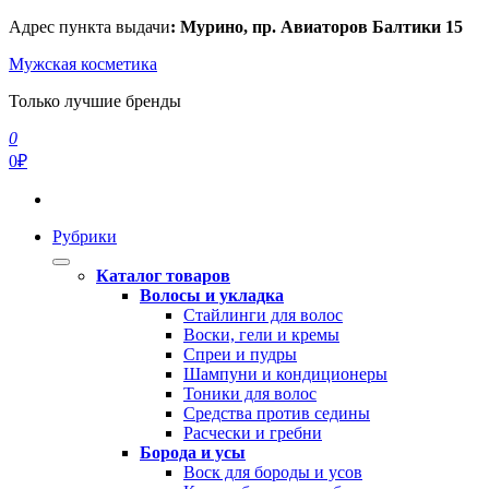
Перейти
Адрес пункта выдачи
: Мурино, пр. Авиаторов Балтики 15
к
Мужская косметика
содержимому
Только лучшие бренды
0
0₽
Рубрики
Каталог товаров
Волосы и укладка
Стайлинги для волос
Воски, гели и кремы
Спреи и пудры
Шампуни и кондиционеры
Тоники для волос
Средства против седины
Расчески и гребни
Борода и усы
Воск для бороды и усов