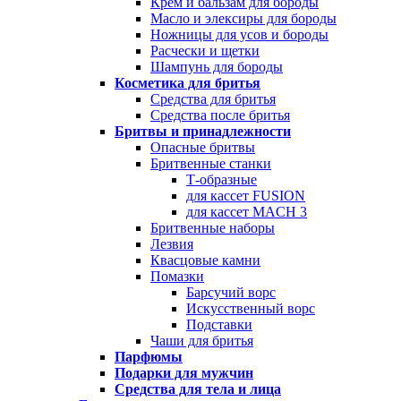
Крем и бальзам для бороды
Масло и элексиры для бороды
Ножницы для усов и бороды
Расчески и щетки
Шампунь для бороды
Косметика для бритья
Средства для бритья
Средства после бритья
Бритвы и принадлежности
Опасные бритвы
Бритвенные станки
Т-образные
для кассет FUSION
для кассет MACH 3
Бритвенные наборы
Лезвия
Квасцовые камни
Помазки
Барсучий ворс
Искусственный ворс
Подставки
Чаши для бритья
Парфюмы
Подарки для мужчин
Средства для тела и лица